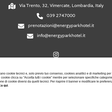
Via Trento, 32, Vimercate, Lombardia, Italy
039 2747000
prenotazioni@energyparkhotel.it
info@energyparkhotel.it
ano cookie tecnici e, solo previo tuo consenso, cookies analitici e di marketing per
di cookie clicca su “Accetta tutti i cookie” mentre per selezionare specifiche categori
one di cookie diversi da quelli tecnici. Per riaprire il banner e modificare le preferen
ca qui
.
DATI SOCIETARI
PRIVACY
GDS
COOKIE