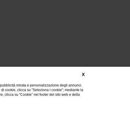
X
 pubblicità mirata e personalizzazione degli annunci.
e di cookie, clicca su "Seleziona i cookie"; mediante la
ze, clicca su “Cookie” nel footer del sito web e della
ACCESSIBILITÀ