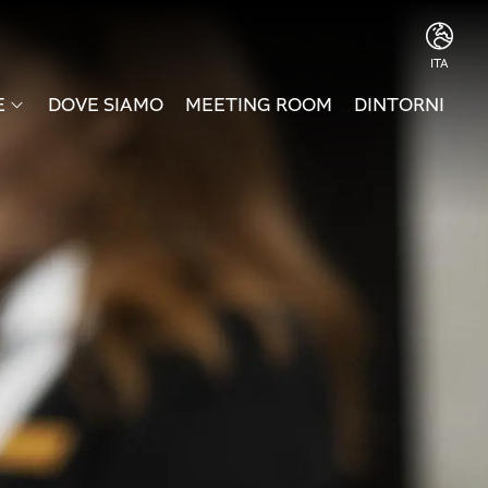
ITA
ITA
E
DOVE SIAMO
MEETING ROOM
DINTORNI
ENG