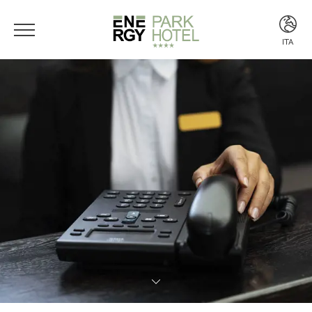
ITA
ITA
ENG